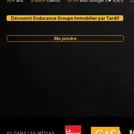
20+
ans
3 000+
clients
375+
avis Google 5★ 4,9/5
C
Découvrir Endurance Groupe Immobilier par Tardif
Me joindre
VU DANS LES MÉDIAS